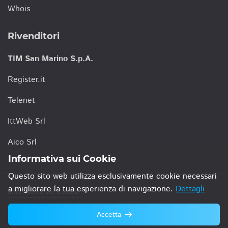
Whois
Rivenditori
TIM San Marino S.p.A.
Register.it
Telenet
IttWeb Srl
Aico Srl
Informativa sui Cookie
Questo sito web utilizza esclusivamente cookie necessari
a migliorare la tua esperienza di navigazione.
Dettagli
Informativa sui Cookie
Accetta
© 2021 TIM San Marino S.p.A.