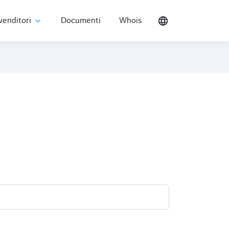
venditori
Documenti
Whois
language
expand_more