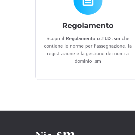
text_snippet
Regolamento
Scopri il
Regolamento ccTLD .sm
che
contiene le norme per l'assegnazione, la
registrazione e la gestione dei nomi a
dominio .sm