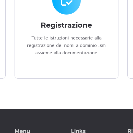
inventory
Registrazione
Tutte le istruzioni necessarie alla
registrazione dei nomi a dominio .sm
assieme alla documentazione
Menu
Links
Ri