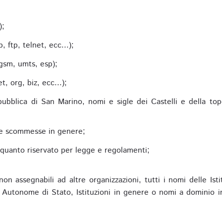
;
);
 ftp, telnet, ecc...);
gsm, umts, esp);
 org, biz, ecc...);
epubblica di San Marino, nomi e sigle dei Castelli e della to
alle scommesse in genere;
e quanto riservato per legge e regolamenti;
non assegnabili ad altre organizzazioni, tutti i nomi delle Ist
utonome di Stato, Istituzioni in genere o nomi a dominio in