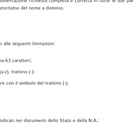
mentazione richiesta completa e corretta in tutte le sue parti 
utoritativi del nome a dominio.
alle seguenti limitazioni:
a 63 caratteri;
-z), trattino (-);
 con il simbolo del trattino (-);
 indicati nei documenti dello Stato e della N.A.: