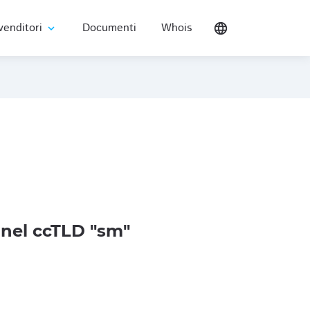
venditori
Documenti
Whois
language
expand_more
nel ccTLD "sm"