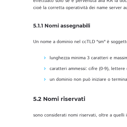
effettuato solo se è pervenuta alla RA la docu
cioè la corretta operatività dei name server a
5.1.1 Nomi assegnabili
Un nome a dominio nel ccTLD "sm" è soggetto 
lunghezza minima 3 caratteri e massim
caratteri ammessi: cifre (0-9), lettere (a
un dominio non può iniziare o terminare
5.2 Nomi riservati
sono considerati nomi riservati, oltre a quelli