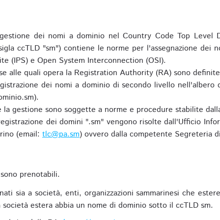
gestione dei nomi a dominio nel Country Code Top Level D
 sigla ccTLD "sm") contiene le norme per l'assegnazione dei n
uite (IPS) e Open System Interconnection (OSI).
e alle quali opera la Registration Authority (RA) sono definit
egistrazione dei nomi a dominio di secondo livello nell'albero
ominio.sm).
 e la gestione sono soggette a norme e procedure stabilite dalla
egistrazione dei domini ".sm" vengono risolte dall'Ufficio Infor
rino (email:
tlc@pa.sm
) ovvero dalla competente Segreteria di
sono prenotabili.
ti sia a società, enti, organizzazioni sammarinesi che estere,
 società estera abbia un nome di dominio sotto il ccTLD sm.