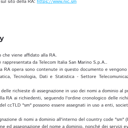
i sul sito della RA:
https://www.nic.sm
ty
o che viene affidato alla RA.
 rappresentata da Telecom Italia San Marino S.p.A..
i la RA opera sono contenute in questo documento e vengono 
matica, Tecnologia, Dati e Statistica - Settore Telecomunica
za delle richieste di assegnazione in uso dei nomi a dominio a
la RA ai richiedenti, seguendo l'ordine cronologico delle ric
o del ccTLD "sm" possono essere assegnati in uso a enti, societ
nazione di nomi a dominio all'interno del country code "sm" (
ione ed assegnazione del nome a dominio, nonché dei servizi ev