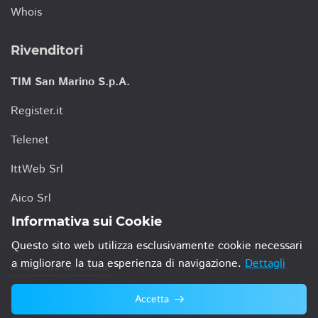
Whois
Rivenditori
TIM San Marino S.p.A.
Register.it
Telenet
IttWeb Srl
Aico Srl
Informativa sui Cookie
Questo sito web utilizza esclusivamente cookie necessari
a migliorare la tua esperienza di navigazione.
Dettagli
Informativa sui Cookie
Accetta
© 2021 TIM San Marino S.p.A.