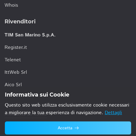
Whois
Rivenditori
TIM San Marino S.p.A.
Register.it
Telenet
IttWeb Srl
Aico Srl
Informativa sui Cookie
Questo sito web utilizza esclusivamente cookie necessari
a migliorare la tua esperienza di navigazione.
Dettagli
Informativa sui Cookie
Accetta
© 2021 TIM San Marino S.p.A.