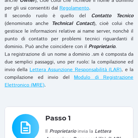
anche
Owner
), cioè colui che richiede il nome a dominio
per gli usi consentiti dal
Regolamento
.
Il secondo ruolo è quello del
Contatto Tecnico
(denominato anche
Technical Contact
), cioè colui che
gestisce le informazioni relative ai name server, nonchè il
punto di contatto per problemi tecnici riguardanti il
dominio. Può anche coincidere con il
Proprietario
.
La registrazione di un nome a dominio .sm è composta da
due semplici passaggi, uno per ruolo: la compilazione ed
invio della
Lettera Assunzione Responsabilità (LAR)
, e la
compilazione ed invio del
Modulo di Registrazione
Elettronico (MRE)
.
Passo 1
description
Il
Proprietario
invia la
Lettera