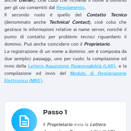
anche
Owner
), cioè colui che richiede il nome a dominio
per gli usi consentiti dal
Regolamento
.
Il secondo ruolo è quello del
Contatto Tecnico
(denominato anche
Technical Contact
), cioè colui che
gestisce le informazioni relative ai name server, nonchè il
punto di contatto per problemi tecnici riguardanti il
dominio. Può anche coincidere con il
Proprietario
.
La registrazione di un nome a dominio .sm è composta da
due semplici passaggi, uno per ruolo: la compilazione ed
invio della
Lettera Assunzione Responsabilità (LAR)
, e la
compilazione ed invio del
Modulo di Registrazione
Elettronico (MRE)
.
Passo 1
description
Il
Proprietario
invia la
Lettera