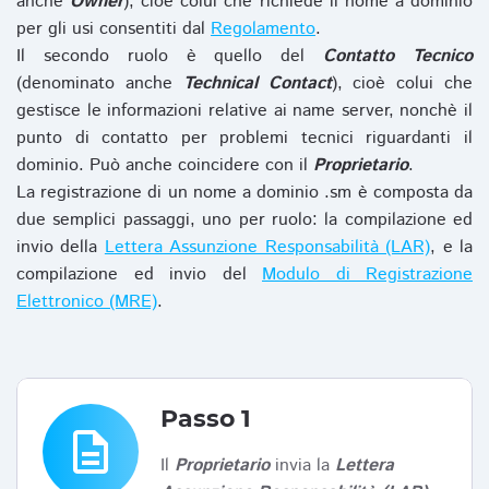
anche
Owner
), cioè colui che richiede il nome a dominio
per gli usi consentiti dal
Regolamento
.
Il secondo ruolo è quello del
Contatto Tecnico
(denominato anche
Technical Contact
), cioè colui che
gestisce le informazioni relative ai name server, nonchè il
punto di contatto per problemi tecnici riguardanti il
dominio. Può anche coincidere con il
Proprietario
.
La registrazione di un nome a dominio .sm è composta da
due semplici passaggi, uno per ruolo: la compilazione ed
invio della
Lettera Assunzione Responsabilità (LAR)
, e la
compilazione ed invio del
Modulo di Registrazione
Elettronico (MRE)
.
Passo 1
description
Il
Proprietario
invia la
Lettera